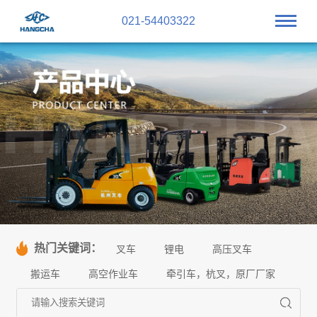
021-54403322
热门关键词：
叉车
锂电
高压叉车
搬运车
高空作业车
牵引车，杭叉，原厂厂家