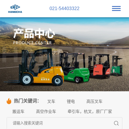
021-54403322
热门关键词：
叉车
锂电
高压叉车
搬运车
高空作业车
牵引车，杭叉，原厂厂家