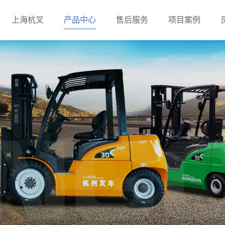
上海杭叉
产品中心
售后服务
项目案例