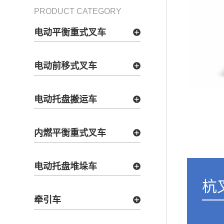
PRODUCT CATEGORY
电动平衡重式叉车
电动前移式叉车
电动托盘搬运车
内燃平衡重式叉车
电动托盘堆垛车
杭
牵引车