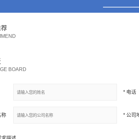
推荐
MMEND
板
GE BOARD
* 电话
名称
* 公司
需求描述